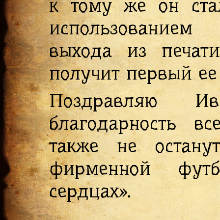
к тому же он ста
использованием
выхода из печат
получит первый ее
Поздравляю И
благодарность вс
также не остану
фирменной футб
сердцах».