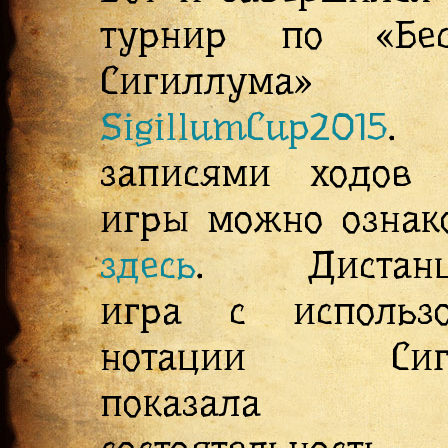
турнир по «Бес
Сигиллума»
SigillumCup2015
записями ходов 
игры можно ознак
здесь
. Дистанц
игра с использо
нотации Сиги
показала 