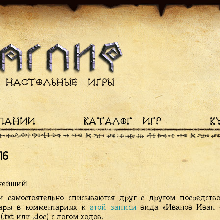
ПАНИИ
КАТАЛОГ ИГР
К
16
нейший!
ки самостоятельно списываются друг с другом посредство
пары в комментариях к
этой записи
вида «Иванов Иван –
xt или .doc) с логом ходов.