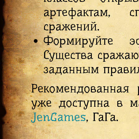
артефактам, 
сражений.
Формируйте эф
Существа сражаю
заданным правил
Рекомендованная 
уже доступна в 
JenGames
, ГаГа.