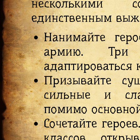
несколькими с
единственным выж
Нанимайте геро
армию. Три 
адаптироваться 
Призывайте су
сильные и сла
помимо основной
Сочетайте герое
классов откры