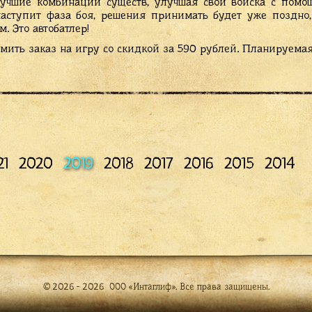
 лучшие комбинации существ, улучшая свои войска с пом
наступит фаза боя, решения принимать будет уже поздно
. Это автобатлер!
мить заказ на игру со скидкой за 590 рублей. Планируема
21
2020
2019
2018
2017
2016
2015
2014
© 2026 - 2026 ООО «Интаглиф». Все права защищены.