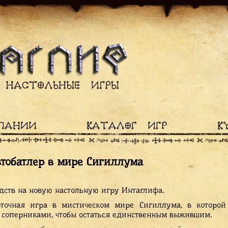
ПАНИИ
КАТАЛОГ ИГР
К
втобатлер в мире Сигиллума
дств на новую настольную игру Интаглифа.
арточная игра в мистическом мире Сигиллума, в которо
 соперниками, чтобы остаться единственным выжившим.