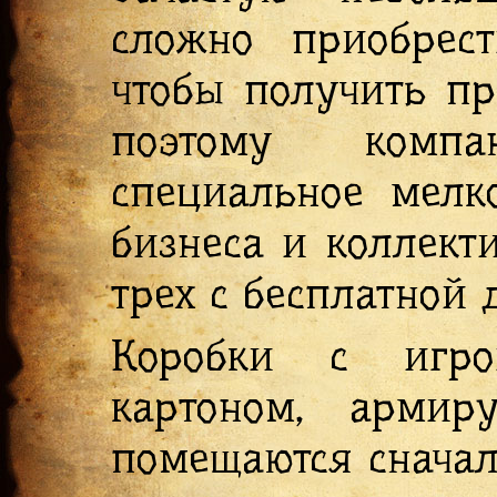
сложно приобрес
чтобы получить п
поэтому компа
специальное мелк
бизнеса и коллект
трех с бесплатной 
Коробки с игро
картоном, армир
помещаются сначал