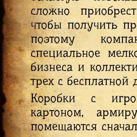
сложно приобрес
чтобы получить п
поэтому компа
специальное мелк
бизнеса и коллект
трех с бесплатной 
Коробки с игро
картоном, армир
помещаются сначал