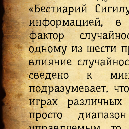
«Бестиарий Сигил
информацией, в 
фактор случайнос
одному из шести п
влияние случайнос
сведено к мин
подразумевает, чт
играх различных 
просто диапаз
управляемым, то 