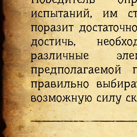
испытаний, им ст
поразит достаточн
достичь, необх
различные эл
предполагаемой 
правильно выбира
возможную силу ск