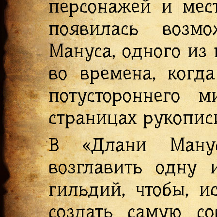
персонажей и мест
появилась возмо
Мануса, одного из
во времена, когд
потустороннего 
страницах рукопис
В «Длани Манус
возглавить одну 
гильдий, чтобы, и
создать самую со