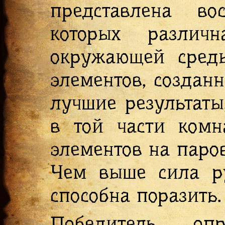
представлена в
которых различ
окружающей среды
элементов, создан
лучшие результаты
в той части комн
элементов на паров
Чем выше сила ру
способна поразить.
Победитель опр