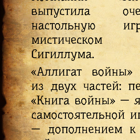
выпустила оче
настольную и
мистическом
Сигиллума.
«Аллигат войны» 
из двух частей: п
«Книга войны» — я
самостоятельной и
— дополнением к 