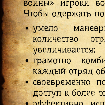
войны» игроки во
Чтобы одержать по
умело манев
количество о
увеличивается;
грамотно комб
каждый отряд о
своевременно п
доступ к более 
эффективно исп