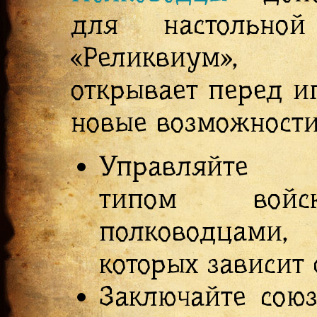
для настольно
«Реликвиум», к
открывает перед и
новые возможности
Управляйте 
типом во
полководцами
которых зависит
Заключайте сою