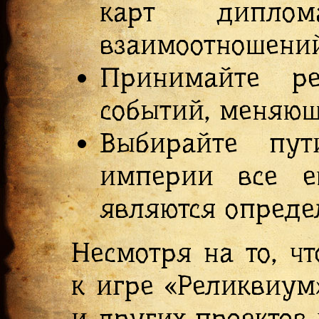
карт дипло
взаимоотношени
Принимайте ре
событий, меняющ
Выбирайте пут
империи все е
являются опред
Несмотря на то, ч
к игре «Реликвиум
и других проектов